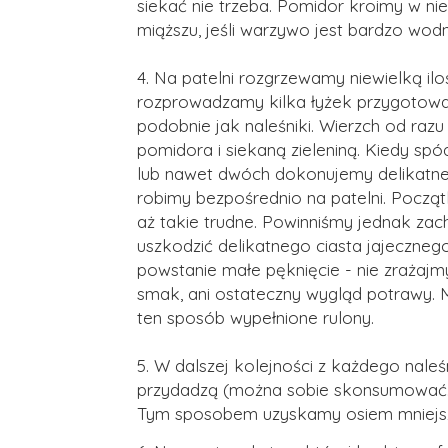
siekać nie trzeba. Pomidor kroimy w ni
miąższu, jeśli warzywo jest bardzo wodn
4. Na patelni rozgrzewamy niewielką ilo
rozprowadzamy kilka łyżek przygotowa
podobnie jak naleśniki. Wierzch od ra
pomidora i siekaną zieleniną. Kiedy spód
lub nawet dwóch dokonujemy delikatneg
robimy bezpośrednio na patelni. Począt
aż takie trudne. Powinniśmy jednak zac
uszkodzić delikatnego ciasta jajecznego
powstanie małe pęknięcie - nie zrażajm
smak, ani ostateczny wygląd potrawy. 
ten sposób wypełnione rulony.
5. W dalszej kolejności z każdego naleś
przydadzą (można sobie skonsumować. B
Tym sposobem uzyskamy osiem mniejsz