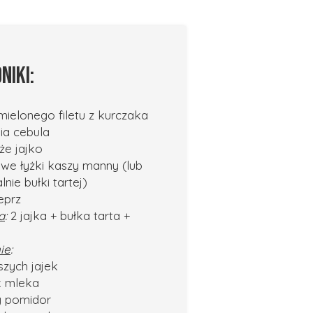
NIKI:
mielonego filetu z kurczaka
nia cebula
uże jajko
owe łyżki kaszy manny (lub
nie bułki tartej)
ieprz
a
:
2 jajka + bułka tarta +
ie
:
szych jajek
ek mleka
ry pomidor