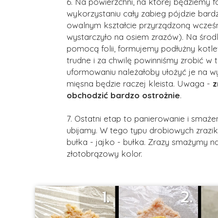
6. Na powierzchni, na której będziemy fo
wykorzystaniu cały zabieg pójdzie bard
owalnym kształcie przyrządzoną wcześni
wystarczyło na osiem zrazów). Na środ
pomocą folii, formujemy podłużny kotlet
trudne i za chwilę powinniśmy zrobić w
uformowaniu należałoby ułożyć je na w
mięsna będzie raczej kleista. Uwaga -
z
obchodzić bardzo ostrożnie
.
7. Ostatni etap to panierowanie i smaże
ubijamy. W tego typu drobiowych zrazik
bułka - jajko - bułka. Zrazy smażymy na 
złotobrązowy kolor.