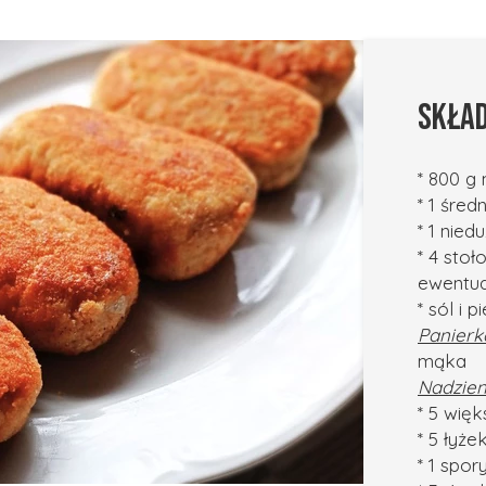
SKŁAD
* 800 g 
* 1 śred
* 1 nied
* 4 stoł
ewentual
* sól i p
Panierk
mąka
Nadzien
* 5 więk
* 5 łyż
* 1 spo