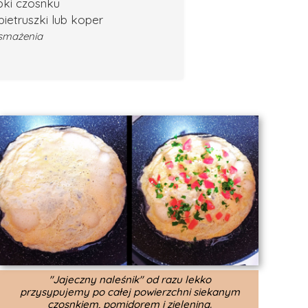
ąbki czosnku
pietruszki lub koper
 smażenia
"Jajeczny naleśnik" od razu lekko
przysypujemy po całej powierzchni siekanym
czosnkiem, pomidorem i zieleniną.