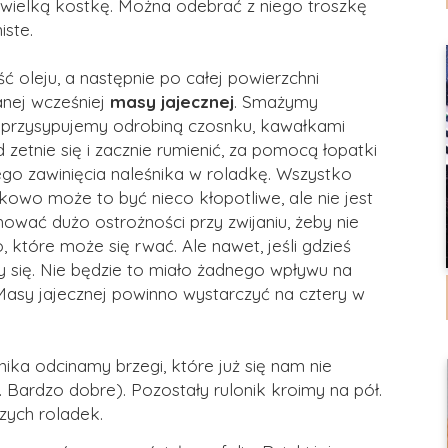
ewielką kostkę. Można odebrać z niego troszkę
iste.
ść oleju, a następnie po całej powierzchni
nej wcześniej
masy jajecznej
. Smażymy
zu przysypujemy odrobiną czosnku, kawałkami
 zetnie się i zacznie rumienić, za pomocą łopatki
o zawinięcia naleśnika w roladkę. Wszystko
kowo może to być nieco kłopotliwe, ale nie jest
hować dużo ostrożności przy zwijaniu, żeby nie
, które może się rwać. Ale nawet, jeśli gdzieś
y się. Nie będzie to miało żadnego wpływu na
Masy jajecznej powinno wystarczyć na cztery w
nika odcinamy brzegi, które już się nam nie
ardzo dobre). Pozostały rulonik kroimy na pół.
ych roladek.