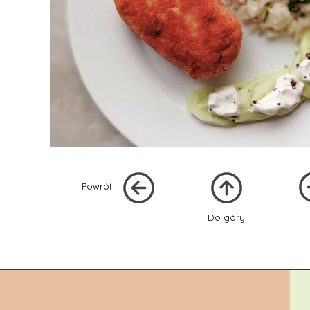
Powrót
Do góry