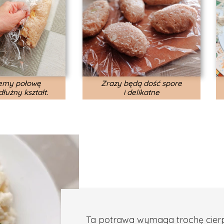
iemy połowę
Zrazy będą dość spore
łużny kształt.
i delikatne
Ta potrawa wymaga trochę cierpl