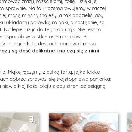
rmować zrazy, rozściełamy folię. Dzięki jej
zo sprawnie. Na folii rozsmarowujemy w raczej
ej masę mięsną (należy ją tak podzielić, aby
ku układamy połówkę roladki, a następnie, za
. Najlepiej użyć do tego obu rąk. Nie jest to
 ten sposób wszystkie osiem zrazów. Po
yścielonych folią deskach, ponieważ masa
razy są dość delikatne i należy się z nimi
nie. Mąkę łączymy z bułką tartą, jajka lekko
ach dobrze sprawdzi się trójstopniowa panierka:
niewielkiej ilości oleju z obu stron, aż osiągną