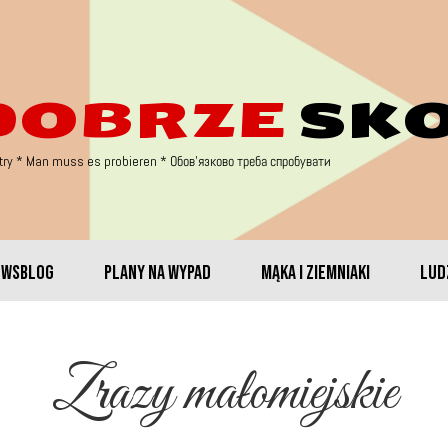
DOBRZE
SK
try * Man muss es probieren
* Обов'язково треба спробувати
EWSBLOG
PLANY NA WYPAD
MĄKA I ZIEMNIAKI
LUDZ
Zrazy małomiejskie