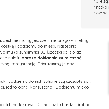
* 3-4 z
* natka 
* olej do
a
. Jeśli nie mamy jeszcze zmielonego - mielimy,
ą kostkę i dodajemy do mięsa. Następnie
limy (przynajmniej 0,5 łyżeczki soli) oraz
Masę należy
bardzo dokładnie wymieszać
.
styczną konsystencję. Odstawiamy ją pod
ski, dodajemy do nich solidniejszą szczyptę soli.
nnej, jednorodnej konsystencji. Dodajemy mleko.
er lub natkę również, chociaż tu bardzo drobno