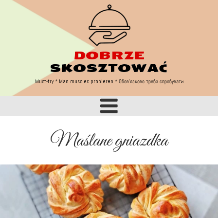
DOBRZE
Must try
SKOSZTOWAĆ
Must-try * Man muss es probieren
* Обов'язково треба спробувати
Maślane gniazdka