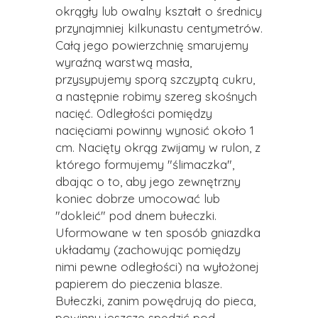
okrągły lub owalny kształt o średnicy
przynajmniej kilkunastu centymetrów.
Całą jego powierzchnię smarujemy
wyraźną warstwą masła,
przysypujemy sporą szczyptą cukru,
a następnie robimy szereg skośnych
nacięć. Odległości pomiędzy
nacięciami powinny wynosić około 1
cm. Nacięty okrąg zwijamy w rulon, z
którego formujemy "ślimaczka",
dbając o to, aby jego zewnętrzny
koniec dobrze umocować lub
"dokleić" pod dnem bułeczki.
Uformowane w ten sposób gniazdka
układamy (zachowując pomiędzy
nimi pewne odległości) na wyłożonej
papierem do pieczenia blasze.
Bułeczki, zanim powędrują do pieca,
powinny jeszcze spędzić pod