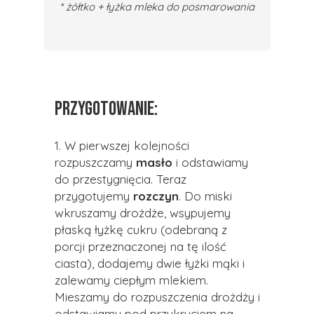
* żółtko + łyżka mleka do posmarowania
PRZYGOTOWANIE:
1. W pierwszej kolejności
rozpuszczamy
masło
i odstawiamy
do przestygnięcia. Teraz
przygotujemy
rozczyn
. Do miski
wkruszamy drożdże, wsypujemy
płaską łyżkę cukru (odebraną z
porcji przeznaczonej na tę ilość
ciasta), dodajemy dwie łyżki mąki i
zalewamy ciepłym mlekiem.
Mieszamy do rozpuszczenia drożdży i
odstawiamy pod przykryciem na