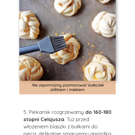
Nie zapomnijmy posmarować bułeczek
żółtkiem i mlekiem.
5. Piekarnik rozgrzewamy
do 160-180
stopni Celsjusza
. Tuż przed
włożeniem blaszki z bułkami do
pieca, delikatnie smarujemy gniazdka