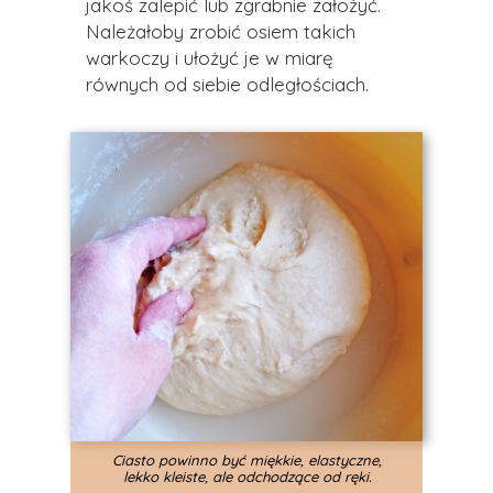
jakoś zalepić lub zgrabnie założyć.
Należałoby zrobić osiem takich
warkoczy i ułożyć je w miarę
równych od siebie odległościach.
Ciasto powinno być miękkie, elastyczne,
lekko kleiste, ale odchodzące od ręki.