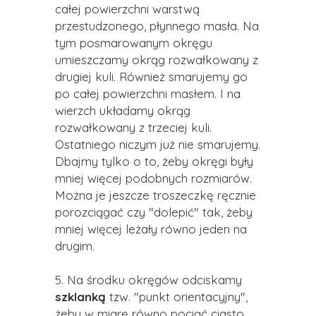
całej powierzchni warstwą
przestudzonego, płynnego masła. Na
tym posmarowanym okręgu
umieszczamy okrąg rozwałkowany z
drugiej kuli. Również smarujemy go
po całej powierzchni masłem. I na
wierzch układamy okrąg
rozwałkowany z trzeciej kuli.
Ostatniego niczym już nie smarujemy.
Dbajmy tylko o to, żeby okręgi były
mniej więcej podobnych rozmiarów.
Można je jeszcze troszeczkę ręcznie
porozciągać czy "dolepić" tak, żeby
mniej więcej leżały równo jeden na
drugim.
5. Na środku okręgów odciskamy
szklanką
tzw. "punkt orientacyjny",
żeby w miarę równo pociąć ciasto.