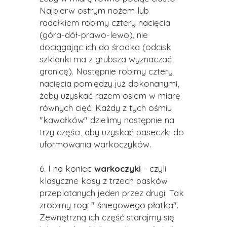
Najpierw ostrym nożem lub
radełkiem robimy cztery nacięcia
(góra-dół-prawo-lewo), nie
dociągając ich do środka (odcisk
szklanki ma z grubsza wyznaczać
granicę). Następnie robimy cztery
nacięcia pomiędzy już dokonanymi,
żeby uzyskać razem osiem w miarę
równych cięć. Każdy z tych ośmiu
"kawałków" dzielimy następnie na
trzy części, aby uzyskać paseczki do
uformowania warkoczyków.
6. I na koniec
warkoczyki
- czyli
klasyczne kosy z trzech pasków
przeplatanych jeden przez drugi. Tak
zrobimy rogi " śniegowego płatka".
Zewnętrzną ich część starajmy się