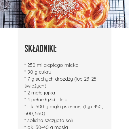
SKŁADNIKI:
* 250 ml ciepłego mleka
* 90 g cukru
* 7 g suchych drożdży (lub 23-25
świeżych)
* 2 małe jajka
* 4 pełne łyżki oleju
* ok. 500 g mąki pszennej (typ 450,
500, 550)
* solidna szczypta soli
* ok. 30-40 g masła