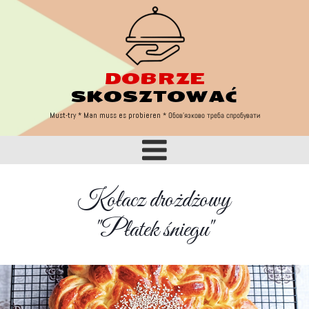
DOBRZE
Must try
SKOSZTOWAĆ
Must-try * Man muss es probieren
* Обов'язково треба спробувати
Kołacz drożdżowy
"Płatek śniegu"