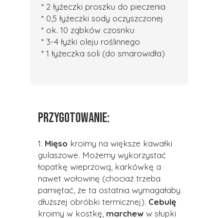
* 2 łyżeczki proszku do pieczenia
* 0,5 łyżeczki sody oczyszczonej
* ok. 10 ząbków czosnku
* 3-4 łyżki oleju roślinnego
* 1 łyżeczka soli (do smarowidła)
PRZYGOTOWANIE:
1.
Mięso
kroimy na większe kawałki
gulaszowe. Możemy wykorzystać
łopatkę wieprzową, karkówkę a
nawet wołowinę (chociaż trzeba
pamiętać, że ta ostatnia wymagałaby
dłuższej obróbki termicznej).
Cebulę
kroimy w kostkę,
marchew
w słupki