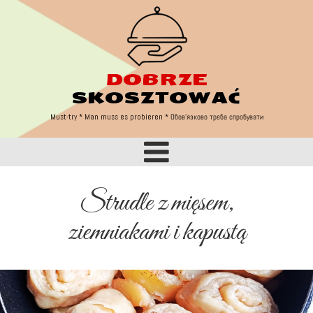
DOBRZE
Must try
SKOSZTOWAĆ
Must-try * Man muss es probieren
* Обов'язково треба спробувати
Strudle z mięsem,
ziemniakami i kapustą