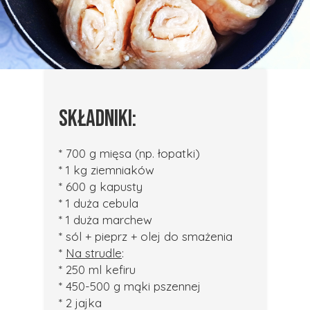
SKŁADNIKI:
* 700 g mięsa (np. łopatki)
* 1 kg ziemniaków
* 600 g kapusty
* 1 duża cebula
* 1 duża marchew
* sól + pieprz + olej do smażenia
*
Na strudle
:
* 250 ml kefiru
* 450-500 g mąki pszennej
* 2 jajka