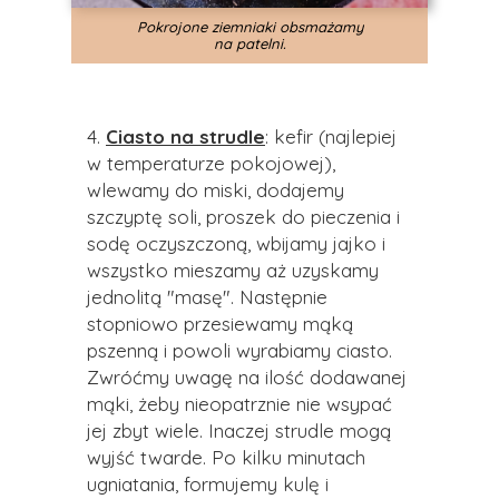
Pokrojone ziemniaki obsmażamy
na patelni.
4.
Ciasto na strudle
: kefir (najlepiej
w temperaturze pokojowej),
wlewamy do miski, dodajemy
szczyptę soli, proszek do pieczenia i
sodę oczyszczoną, wbijamy jajko i
wszystko mieszamy aż uzyskamy
jednolitą "masę". Następnie
stopniowo przesiewamy mąką
pszenną i powoli wyrabiamy ciasto.
Zwróćmy uwagę na ilość dodawanej
mąki, żeby nieopatrznie nie wsypać
jej zbyt wiele. Inaczej strudle mogą
wyjść twarde. Po kilku minutach
ugniatania, formujemy kulę i