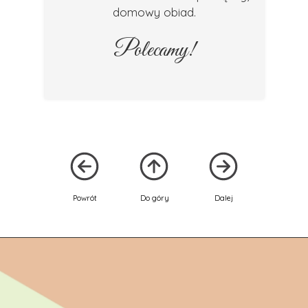
domowy obiad.
Polecamy!
Powrót
Do góry
Dalej