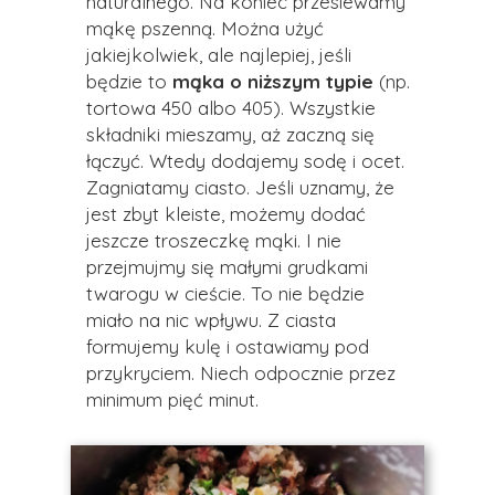
naturalnego. Na koniec przesiewamy
mąkę pszenną. Można użyć
jakiejkolwiek, ale najlepiej, jeśli
będzie to
mąka o niższym typie
(np.
tortowa 450 albo 405). Wszystkie
składniki mieszamy, aż zaczną się
łączyć. Wtedy dodajemy sodę i ocet.
Zagniatamy ciasto. Jeśli uznamy, że
jest zbyt kleiste, możemy dodać
jeszcze troszeczkę mąki. I nie
przejmujmy się małymi grudkami
twarogu w cieście. To nie będzie
miało na nic wpływu. Z ciasta
formujemy kulę i ostawiamy pod
przykryciem. Niech odpocznie przez
minimum pięć minut.