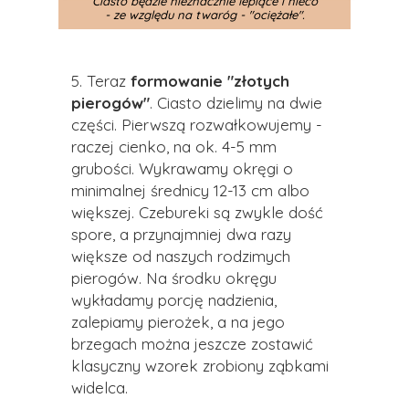
Ciasto będzie nieznacznie lepiące i nieco
- ze względu na twaróg - "ociężałe".
5. Teraz
formowanie
"złotych
pierogów"
. Ciasto dzielimy na dwie
części. Pierwszą rozwałkowujemy -
raczej cienko, na ok. 4-5 mm
grubości. Wykrawamy okręgi o
minimalnej średnicy 12-13 cm albo
większej. Czebureki są zwykle dość
spore, a przynajmniej dwa razy
większe od naszych rodzimych
pierogów. Na środku okręgu
wykładamy porcję nadzienia,
zalepiamy pierożek, a na jego
brzegach można jeszcze zostawić
klasyczny wzorek zrobiony ząbkami
widelca.