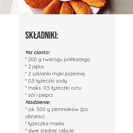
SKŁADNIKI:
Na ciasto:
* 200 g twarogu półtłustego
* 2 jajka
* 2 szklanki mąki pszennej
* 0,5 łyżeczki sody
* maks. 0,5 łyżeczki octu
* sól i pieprz
Nadzienie:
* ok. 500 g ziemniaków (po
obraniu)
* łyżeczka masła
* dwie średnie cebule