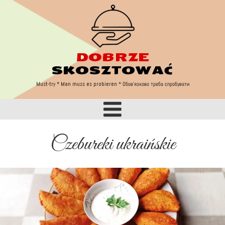
DOBRZE
Must try
SKOSZTOWAĆ
Must-try * Man muss es probieren
* Обов'язково треба спробувати
Czebureki ukraińskie