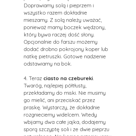
Doprawiamy solą i pieprzem i
wszystko razem dokładnie
mieszamy. Z solą należy uważać,
ponieważ mamy boczek wędzony,
który bywa raczej dość słony.
Opcjonalnie do farszu możemy
dodać drobno pokrojony koper lub
natkę pietruszki. Gotowe nadzienie
odstawiamy na bok.
4. Teraz
ciasto na
czebureki
.
Twaróg, najlepiej półtłusty,
przekładamy do miski. Nie musimy
go mielić, ani przeciskać przez
praskę. Wystarczy, że dokładnie
rozgnieciemy widelcem. Wtedy
wbijamy dwa całe jajka, dodajemy
sporą szczyptę soli i ze dwie pieprzu