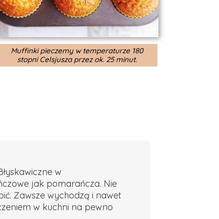
Muffinki pieczemy w temperaturze 180
stopni Celsjusza przez ok. 25 minut.
 Błyskawiczne w
ńczowe jak pomarańcza. Nie
pić. Zawsze wychodzą i nawet
czeniem w kuchni na pewno