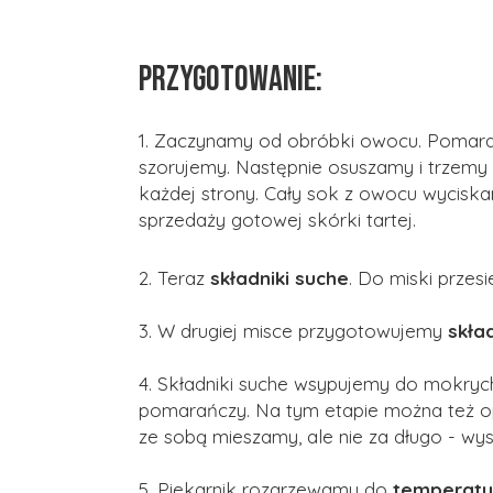
PRZYGOTOWANIE:
1. Zaczynamy od obróbki owocu. Pomara
szorujemy. Następnie osuszamy i trzemy
każdej strony. Cały sok z owocu wycisk
sprzedaży gotowej skórki tartej.
2.
Teraz
składniki suche
. Do miski prze
3. W drugiej misce przygotowujemy
skła
4. Składniki suche wsypujemy do mokryc
pomarańczy. Na tym etapie można też 
ze sobą mieszamy, ale nie za długo - wy
5. Piekarnik rozgrzewamy do
temperatur