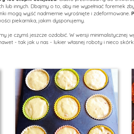
lub innych. Dbajmy o to, aby nie wypełniać foremek zbyt
inki mogą wyjść nadmiernie wyrośnięte i zdeformowane.
P
wości piekarnika, jakim dysponujemy.
emy je czymś jeszcze ozdobić. W wersji minimalistycznej w
awet - tak jak u nas - lukier własnej roboty i nieco skór