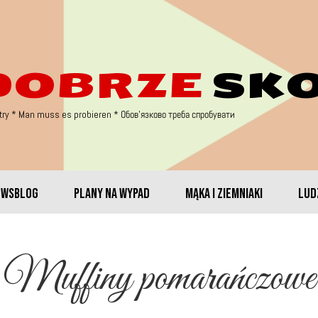
DOBRZE
SK
try * Man muss es probieren
* Обов'язково треба спробувати
EWSBLOG
PLANY NA WYPAD
MĄKA I ZIEMNIAKI
LUDZ
Muffiny pomarańczowe