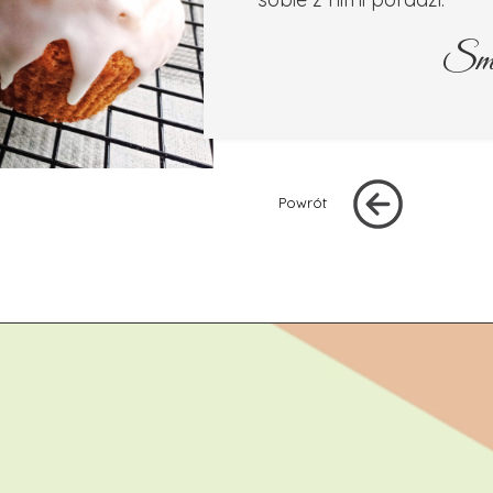
Sma
Powrót