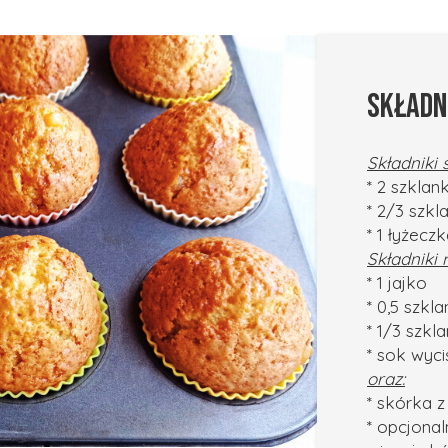
SKŁADNI
Składniki
* 2 szklan
* 2/3 szkl
* 1 łyżecz
Składniki
* 1 jajko
* 0,5 szkl
* 1/3 szkla
* sok wyci
oraz:
* skórka 
* opcjonal