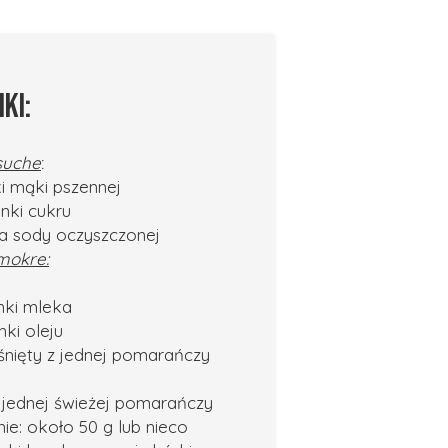
KI:
 suche
:
ki mąki pszennej
anki cukru
ka sody oczyszczonej
 mokre:
anki mleka
nki oleju
śnięty z jednej pomarańczy
z jednej świeżej pomarańczy
nie: około 50 g lub nieco