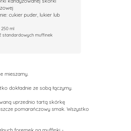
órki kandyzowanej skórki
zowej
ie: cukier puder, lukier lub
= 250 ml
12 standardowych muffinek
ie mieszamy.
ystko dokładnie ze sobą łączymy.
waną uprzednio tartą skórkę
jeszcze pomarańczowy smak. Wszystko
lnych foremek na muffinki -