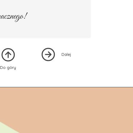
cznego!
Dalej
Do góry