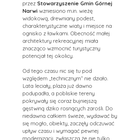
przez
Stowarzyszenie Gmin Górnej
Narwi
wzniesiono m.in. wieżę
widokową, drewniany podest,
charakterystyczne wiaty i miejsce na
ognisko z ławkami. Obecność małej
architektury rekreacyjnej miała
znacząco wzmocnić turystyczny
potencjał tej okolicy.
Od tego czasu nic się tu pod
względem „technicznym” nie działo.
Lata leciały, plaża już dawno
podupadła, a pobliskie tereny
pokrywały się coraz bujniejszą
gęstwiną dziko rosnących zarośli. Do
niedawna całkiem świeże, wydawać by
się mogło, obiekty, zaczęły odczuwać
upływ czasu i wymagać pewnej
modernizacji, zwłaszcza że nie tylko