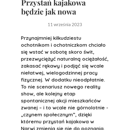
Przystań kajakowa
będzie jak nowa
11 września 2023
Przynajmniej kilkudziestu
ochotnikom i ochotniczkom chciało
się wstać w sobotę skoro świt,
przezwyciężyć naturalną ociężałość,
zakasać rękawy i podjąć się wcale
niełatwej, wielogodzinnej pracy
fizycznej. W dodatku nieodpłatnie.
To nie scenariusz nowego reality
show, ale kolejny etap
spontanicznej akcji mieszkańców
zwanej – i to wcale nie górnolotnie -
„czynem społecznym”, dzięki
któremu przystań kajakowa w
Narwi zmienia się nie do poznania
.