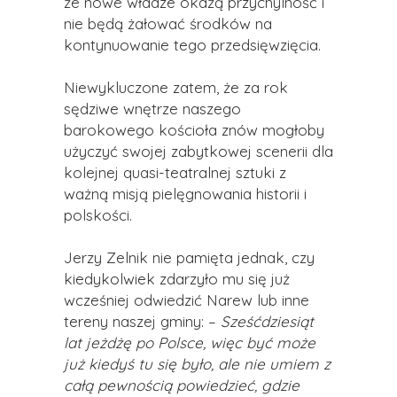
że nowe władze okażą przychylność i
nie będą żałować środków na
kontynuowanie tego przedsięwzięcia.
Niewykluczone zatem, że za rok
sędziwe wnętrze naszego
barokowego kościoła znów mogłoby
użyczyć swojej zabytkowej scenerii dla
kolejnej quasi-teatralnej sztuki z
ważną misją pielęgnowania historii i
polskości.
Jerzy Zelnik nie pamięta jednak, czy
kiedykolwiek zdarzyło mu się już
wcześniej odwiedzić Narew lub inne
tereny naszej gminy: –
Sześćdziesiąt
lat jeżdżę po Polsce, więc być może
już kiedyś tu się było, ale nie umiem z
całą pewnością powiedzieć, gdzie