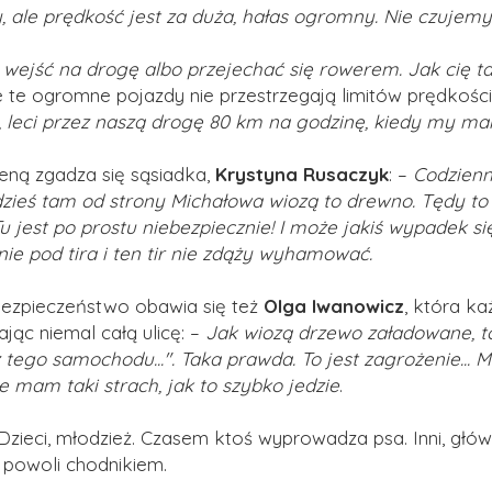
, ale prędkość jest za duża, hałas ogromny. Nie czujemy 
wejść na drogę albo przejechać się rowerem. Jak cię t
e te ogromne pojazdy nie przestrzegają limitów prędkości 
leci przez naszą drogę 80 km na godzinę, kiedy my ma
eną zgadza się sąsiadka,
Krystyna Rusaczyk
: –
Codzienn
gdzieś tam od strony Michałowa wiozą to drewno. Tędy to w
Tu jest po prostu niebezpiecznie! I może jakiś wypadek si
ie pod tira i ten tir nie zdąży wyhamować.
ezpieczeństwo obawia się też
Olga Iwanowicz
, która k
jąc niemal całą ulicę:
–
Jak wiozą drzewo załadowane, to 
z tego samochodu...".
Taka prawda. To jest zagrożenie... 
e mam taki strach, jak to szybko jedzie
.
. Dzieci, młodzież. Czasem ktoś wyprowadza psa. Inni, głów
 powoli chodnikiem.