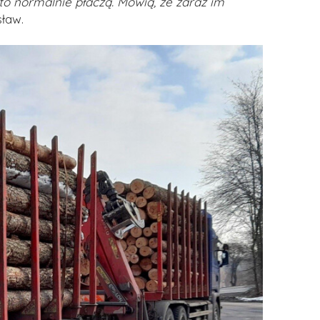
 to normalnie płaczą. Mówią, że zaraz im
ław.