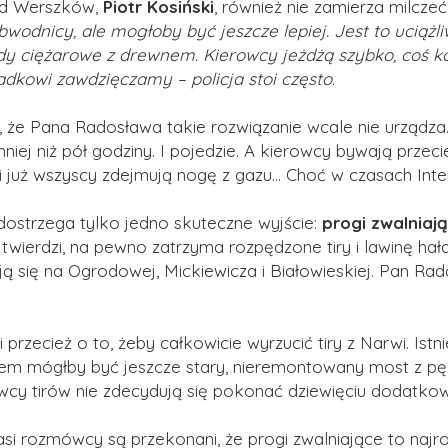
ad Werszków,
Piotr Kosiński
, również nie zamierza milczeć
obwodnicy, ale mogłoby być jeszcze lepiej. Jest to uciążl
 ciężarowe z drewnem. Kierowcy jeżdżą szybko, coś kom
dkowi zawdzięczamy – policja stoi często
.
, że Pana Radosława takie rozwiązanie wcale nie urządza. P
niej niż pół godziny. I pojedzie. A kierowcy bywają przec
i już wszyscy zdejmują nogę z gazu... Choć w czasach Inter
ostrzega tylko jedno skuteczne wyjście:
progi zwalniaj
 twierdzi, na pewno zatrzyma rozpędzone tiry i lawinę hała
ą się na Ogrodowej, Mickiewicza i Białowieskiej. Pan Rado
 przecież o to, żeby całkowicie wyrzucić tiry z Narwi. Ist
m mógłby być jeszcze stary, nieremontowany most z pękni
rowcy tirów nie zdecydują się pokonać dziewięciu dodatko
si rozmówcy są przekonani, że progi zwalniające to naj