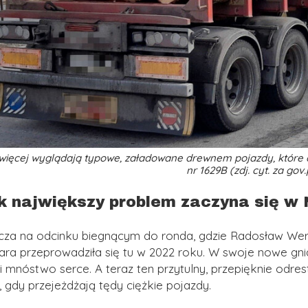
 więcej wyglądają typowe, załadowane drewnem pojazdy, które 
nr 1629B (zdj. cyt. za gov.
k największy
problem zaczyna się w N
cza na odcinku biegnącym do ronda, gdzie Radosław Wers
ara przeprowadziła się tu w 2022 roku. W swoje nowe gni
 i mnóstwo serce. A teraz ten przytulny, przepięknie od
 gdy przejeżdżają tędy ciężkie pojazdy.