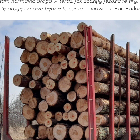
tam normalna droga. A teraz, jak zaczęły jeździć te tiry,
 tę drogę i znowu będzie to samo
– opowiada Pan Rados