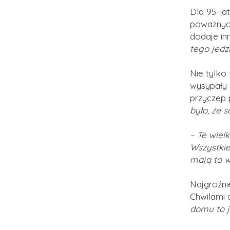
Dla 95-lat
poważnych
dodaje in
tego jedz
Nie tylko
wysypały s
przyczep 
było, że 
– Te wiel
Wszystkie
mają to w
Najgroźni
Chwilami 
domu to j