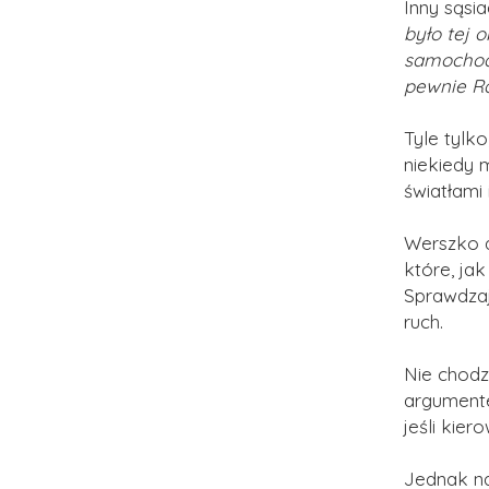
Inny sąsi
było tej 
samochody
pewnie Ra
Tyle tylko
niekiedy m
światłami 
Werszko d
które, jak
Sprawdzaj
ruch.
Nie chodzi
argumente
jeśli kie
Jednak na