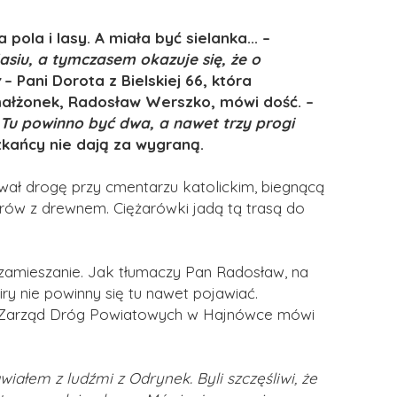
la i lasy. A miała być sielanka... –
asiu, a tymczasem okazuje się, że o
– Pani Dorota z Bielskiej 66, która
j małżonek, Radosław Werszko, mówi dość. –
. Tu powinno być dwa, a nawet trzy progi
szkańcy nie dają za wygraną.
ł drogę przy cmentarzu katolickim, biegnącą
tirów z drewnem. Ciężarówki jadą tą trasą do
h zamieszanie. Jak tłumaczy Pan Radosław, na
iry nie powinny się tu nawet pojawiać.
 a Zarząd Dróg Powiatowych w Hajnówce mówi
iałem z ludźmi z Odrynek. Byli szczęśliwi, że