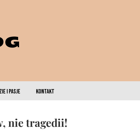
OG
IE I PASJE
kontakt
 nie tragedii!