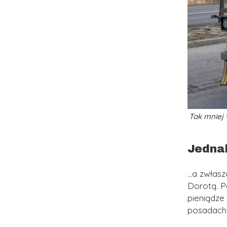
Tak mniej
Jedna
…a zwłasz
Dorotą. P
pieniądze
posadach,