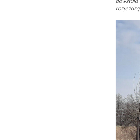
powstała 
rozjeżdżą