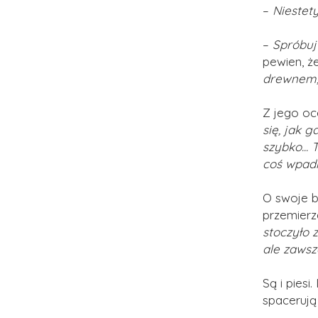
–
Niestety
–
Spróbuj 
pewien, ż
drewnem, 
Z jego oc
się, jak 
szybko... 
coś wpadn
O swoje b
przemierza
stoczyło 
ale zawsz
Są i piesi
spacerują