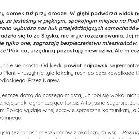
 domek tuż przy drodze. W głębi podwórza widok na po
y, że jesteśmy w pięknym, spokojnym miejscu na Podl
 rano wybudza nas huk przejeżdżających samochodów
dziła się tu ze Śląska, nie kryje rozczarowania. Je
 nie tylko one, zagrażają bezpieczeństwu mieszkańców
ące!
Póki co, urzędnicy pozostają niewrażliwi. Ale mie
daje się prosta. Od kiedy
powiat hajnowski
wyremontowa
u Plant – ruszył nie tyle lokalny ruch, co cała kawalkada 
odlaskiego. Przez Narew.
 jeszcze dotrą do naszego miasta, już robi się wokół nic
nieją znaki ograniczające tonaż. A to jasno sugeruje, że t
em
Policja wydaje w tej sprawie sprzeczne komunikaty,
oś innego.
ysła też radość mieszkańców z okolicznych wsi: –
Rozmaw