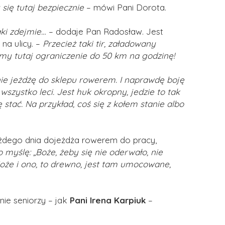
się tutaj bezpiecznie
– mówi Pani Dorota.
aki zdejmie…
– dodaje Pan Radosław. Jest
na ulicy. –
Przecież taki tir, załadowany
my tutaj ograniczenie do 50 km na godzinę!
ie jeżdżę do sklepu rowerem. I naprawdę boję
szystko leci. Jest huk okropny, jedzie to tak
ę stać. Na przykład, coś się z kołem stanie albo
ażdego dnia dojeżdża rowerem do pracy,
myślę: „Boże, żeby się nie oderwało, nie
Może i ono, to drewno, jest tam umocowane,
nie seniorzy – jak
Pani Irena Karpiuk
–