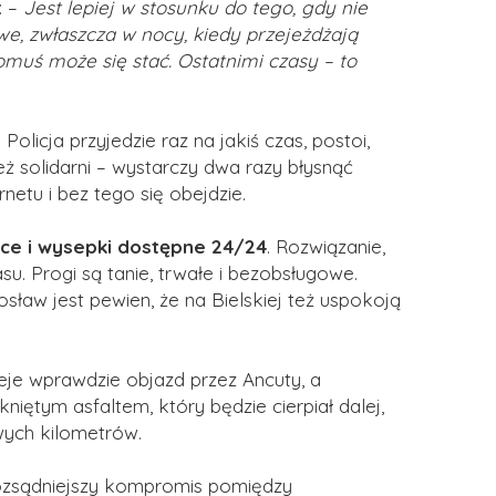
: –
Jest lepiej w stosunku do tego, gdy nie
iwe, zwłaszcza w nocy, kiedy przejeżdżają
uś może się stać. Ostatnimi czasy – to
olicja przyjedzie raz na jakiś czas, postoi,
ież solidarni – wystarczy dwa razy błysnąć
netu i bez tego się obejdzie.
ące i wysepki dostępne 24/24
. Rozwiązanie,
su. Progi są tanie, trwałe i bezobsługowe.
sław jest pewien, że na Bielskiej też uspokoją
nieje wprawdzie objazd przez Ancuty, a
ętym asfaltem, który będzie cierpiał dalej,
wych kilometrów.
rozsądniejszy kompromis pomiędzy