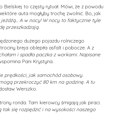
o Bielskiej to częsty rytuał. Mówi, że z powodu
ektóre auta mogłyby trochę zwolnić. Bo, jak
eżdżą... A w nocy! W nocy to faktycznie tyle
wdę przeszkadzają.
ozpędzonego dużego pojazdu rolniczego
rociny breja oblepiła asfalt i pobocze. A z
chałam i spadła paczka z workami. Napisane
spomina Pani Krystyna.
kie prędkości, jak samochód osobowy.
 mogą przekroczyć 80 km na godzinę. A tu
adosław Werszko.
ny ronda. Tam kierowcy śmigają jak piraci.
ą tak się rozpędzić i na wysokości naszego