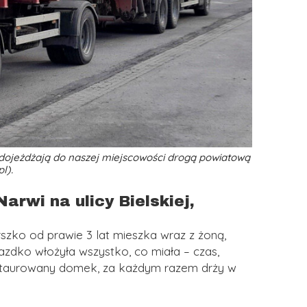
dojeżdżają do naszej miejscowości drogą powiatową
pl).
arwi na ulicy Bielskiej,
zko od prawie 3 lat mieszka wraz z żoną,
azdko włożyła wszystko, co miała – czas,
restaurowany domek, za każdym razem drży w