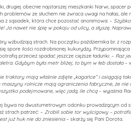
ki, drugiej obecnie najstarszej mieszkanki Narwi, spacer p
 problemów ze słuchem nie zwraca uwagi na hałas, ale ni
na z sąsiadek, która chce pozostać anonimowa: –
Szybko j
ie! Ja nawet nie śpię w pokoju od ulicy, a słyszę. Napra
 tiry wzbudzają strach. Na początku października br. z r
ię spore ilości rozdrobnionej kukurydzy. Przypominająca t
potrafią przecież spadać jeszcze cięższe ładunki: –
Raz je
saletra. Gdybym była metr bliżej, to bym w łeb dostała
– w
kie traktory mają właśnie zdjęte „kagańce” i osiągają ta
 maszyny rolnicze mają ograniczenia fabryczne, że nie
szystko podejmowane, więc jadą, ile chcą
– wyjaśnia R
ej bywa na dwustumetrowym odcinku prowadzącym od stro
aż strach patrzeć: –
Zrobili sobie tor wyścigowy – potrafi
est już huk nie do zniesienia
– skarży się Pani Dorota.