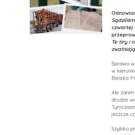
Odnowiony
Sądziliśm
czwartej
przeprowa
Te tiry i
zwalniaj
Sprawa wy
w kierunk
Bielska P
Ale zanim
drodze wid
Tymczas
jeszcze c
Szybko pr