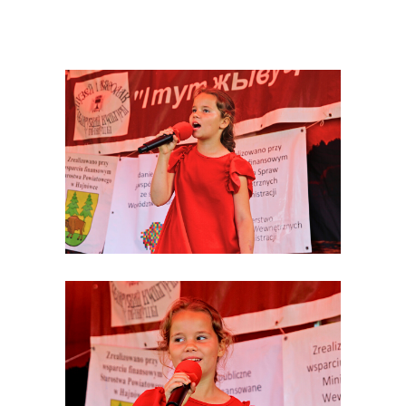
Uzdolniona wokalnie
Olga Kulesza z Michałowa
wkrótce chyba mocno namiesza na tutejszych