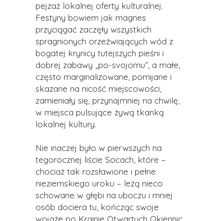
pejzaż lokalnej oferty kulturalnej.
Festyny bowiem jak magnes
przyciągać zaczęły wszystkich
spragnionych orzeźwiających wód z
bogatej krynicy tutejszych pieśni i
dobrej zabawy „po-svojomu”, a małe,
często marginalizowane, pomijane i
skazane na nicość miejscowości,
zamieniały się, przynajmniej na chwilę,
w miejsca pulsujące żywą tkanką
lokalnej kultury.
Nie inaczej było w pierwszych na
tegorocznej liście Socach, które –
chociaż tak rozsławione i pełne
nieziemskiego uroku – leżą nieco
schowane w głębi na uboczu i mniej
osób dociera tu, kończąc swoje
wojaże po Krainie Otwartych Okiennic