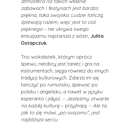
atmosfera na takich właśnie
zabawach i festynach jest bardzo
piękna, taka swojska. Ludzie tańczą,
śpiewają razem, więc jest to coś
pięknego
– nie ukrywa swego
entuzjazmu najstarsza z sióstr,
Julita
Ostapczuk.
Trio wokalistek, którym oprócz
śpiewu, nieobcy jest taniec i gra na
instrumentach, sięga również do innych
tradycji kulturowych. Zdarza im się
tańczyć po rumuńsku, śpiewać po
polsku i angielsku, a nawet w języku
esperanto i jidysz.
– Jesteśmy otwarte
na każdą kulturę
– przyznają. –
Ale ta,
jak to się mówi, „po-svojomu”, jest
najbliższa sercu.