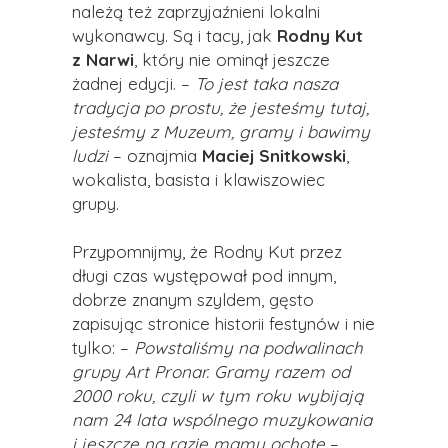
należą też zaprzyjaźnieni lokalni
wykonawcy. Są i tacy, jak
Rodny Kut
z Narwi
, który nie ominął jeszcze
żadnej edycji. –
To jest taka nasza
tradycja po prostu, że jesteśmy tutaj,
jesteśmy z Muzeum, gramy i bawimy
ludzi
– oznajmia
Maciej Snitkowski
,
wokalista, basista i klawiszowiec
grupy.
Przypomnijmy, że Rodny Kut przez
długi czas występował pod innym,
dobrze znanym szyldem, gęsto
zapisując stronice historii festynów i nie
tylko: –
Powstaliśmy na podwalinach
grupy Art Pronar. Gramy razem od
2000 roku, czyli w tym roku wybijają
nam 24 lata wspólnego muzykowania
i jeszcze na razie mamy ochotę
–