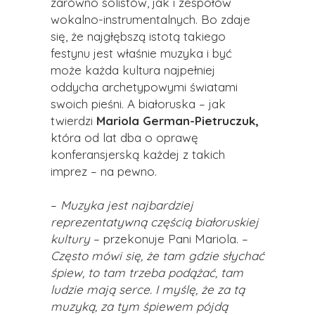
zarówno solistów, jak i zespołów
wokalno-instrumentalnych. Bo zdaje
się, że najgłębszą istotą takiego
festynu jest właśnie muzyka i być
może każda kultura najpełniej
oddycha archetypowymi światami
swoich pieśni. A białoruska – jak
twierdzi
Mariola German-Pietruczuk,
która od lat dba o oprawę
konferansjerską każdej z takich
imprez – na pewno.
–
Muzyka jest najbardziej
reprezentatywną częścią białoruskiej
kultury
– przekonuje Pani Mariola. –
Często mówi się, że tam gdzie słychać
śpiew, to tam trzeba podążać, tam
ludzie mają serce. I myślę, że za tą
muzyką, za tym śpiewem pójdą