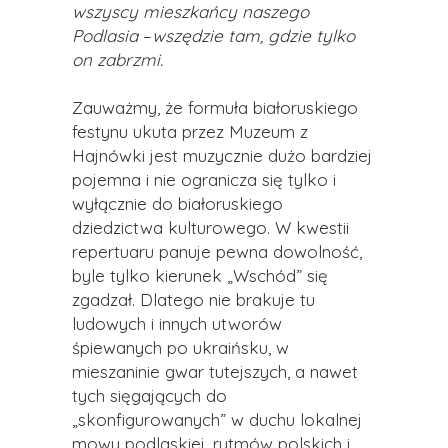
wszyscy mieszkańcy naszego
Podlasia
–
wszędzie tam, gdzie tylko
on zabrzmi.
Zauważmy, że formuła białoruskiego
festynu ukuta przez Muzeum z
Hajnówki jest muzycznie dużo bardziej
pojemna i nie ogranicza się tylko i
wyłącznie do białoruskiego
dziedzictwa kulturowego. W kwestii
repertuaru panuje pewna dowolność,
byle tylko kierunek „Wschód” się
zgadzał. Dlatego nie brakuje tu
ludowych i innych utworów
śpiewanych po ukraińsku, w
mieszaninie gwar tutejszych, a nawet
tych sięgających do
„skonfigurowanych” w duchu lokalnej
mowy podlaskiej, rytmów polskich i