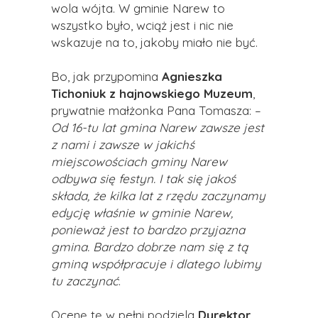
wola wójta. W gminie Narew to
wszystko było, wciąż jest i nic nie
wskazuje na to, jakoby miało nie być.
Bo, jak przypomina
Agnieszka
Tichoniuk z hajnowskiego Muzeum
,
prywatnie małżonka Pana Tomasza:
–
Od 16-tu lat gmina Narew zawsze jest
z nami i zawsze w jakichś
miejscowościach gminy Narew
odbywa się festyn. I tak się jakoś
składa, że kilka lat z rzędu zaczynamy
edycję właśnie w gminie Narew,
ponieważ jest to bardzo przyjazna
gmina. Bardzo dobrze nam się z tą
gminą współpracuje i dlatego lubimy
tu zaczynać
.
Ocenę tę w pełni podziela
Dyrektor